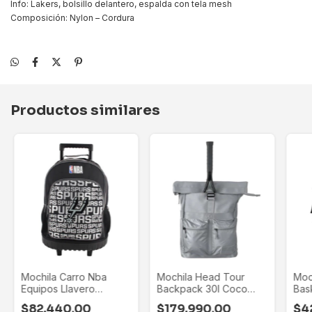
Info: Lakers, bolsillo delantero, espalda con tela mesh
Composición: Nylon – Cordura
Productos similares
Mochila Carro Nba
Mochila Head Tour
Moc
Equipos Llavero
Backpack 30l Coco
Bask
Portabotella Grande
Gauff Tenis Padel Gris
Esc
$82.440,00
$179.990,00
$4