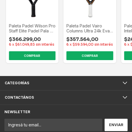
Paleta Padel Wilson Pro
Paleta Padel Vairo
Pale
Staff Elite Padel Pala +
Columns Ultra 24k Eva
Inte
Regalos Negro/rojo
+ Regalos
+ R
$366.299,00
$357.564,00
$2
Negro/naranja
6
x
$61.049,83
sin interés
6
x
$59.594,00
sin interés
6
x
CATEGORÍAS
CONTACTÁNOS
NEWSLETTER