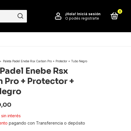
0
¡Hola!
Iniciá sesión
O podés registrarte
>
Paleta Padel Enebe Rsx Carbon Pro + Protector + Tubo Negro
 Padel Enebe Rsx
 Pro + Protector +
Negro
0,00
sin interés
ento
pagando con Transferencia o depósito