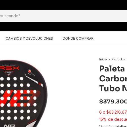
CAMBIOS Y DEVOLUCIONES
DONDE COMPRAR
Inicio
>
Productos
Paleta
Carbon
Tubo 
$379.30
6
x
$63.216,67
15% de descu
Ver más detalles