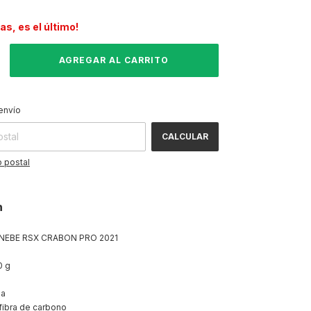
das, es el último!
CAMBIAR CP
 CP:
envío
CALCULAR
 postal
n
ENEBE RSX CRABON PRO 2021
0 g
ma
ibra de carbono