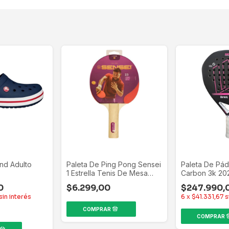
nd Adulto
Paleta De Ping Pong Sensei
Paleta De Pád
1 Estrella Tenis De Mesa
Carbon 3k 20
Madera
Negro Fucsia
0
$6.299,00
$247.990,
sin interés
6
x
$41.331,67
s