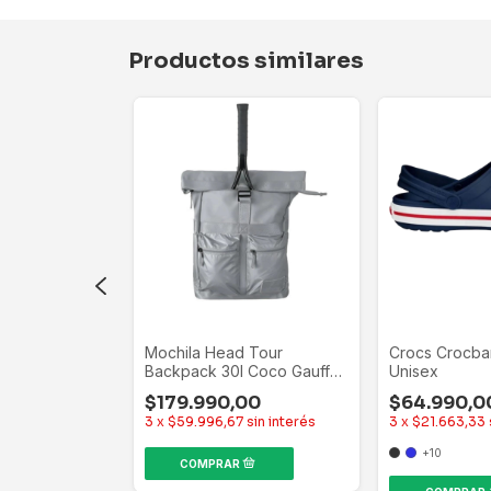
Productos similares
erdog
Mochila Head Tour
Crocs Crocba
era Piel
Backpack 30l Coco Gauff
Unisex
o Bici
0
Tenis Padel Gris
$179.990,00
$64.990,0
3
x
$59.996,67
sin interés
3
x
$21.663,33
+10