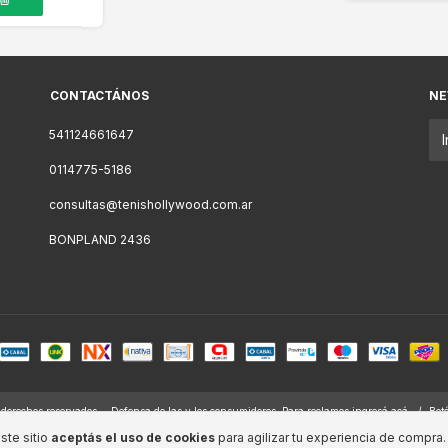
CONTACTÁNOS
NE
541124661647
0114775-5186
consultas@tenishollywood.com.ar
BONPLAND 2436
erechos reservados.
Defensa de las y los consumidores. Para reclamos
ingresá acá.
/
Bot
ste sitio
aceptás el uso de cookies
para agilizar tu experiencia de compra.