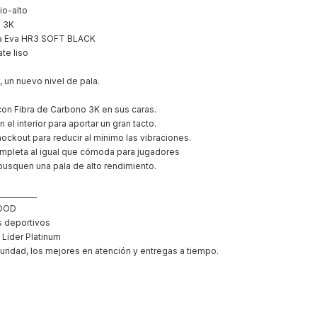
o-alto
o 3K
a Eva HR3 SOFT BLACK
te liso
 un nuevo nivel de pala.
con Fibra de Carbono 3K en sus caras.
el interior para aportar un gran tacto.
hockout para reducir al mínimo las vibraciones.
mpleta al igual que cómoda para jugadores
usquen una pala de alto rendimiento.
___________
OOD
os deportivos
Líder Platinum
ridad, los mejores en atención y entregas a tiempo.