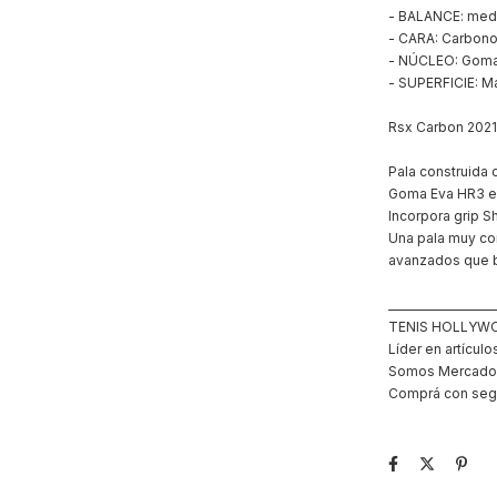
- BALANCE: medi
- CARA: Carbon
- NÚCLEO: Gom
- SUPERFICIE: Ma
Rsx Carbon 2021,
Pala construida 
Goma Eva HR3 en 
Incorpora grip S
Una pala muy co
avanzados que b
___________________
TENIS HOLLYW
Líder en artícul
Somos Mercado 
Comprá con segu