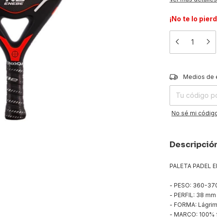
¡No te lo pier
Entregas para el
Medios de 
No sé mi código
Descripció
PALETA PADEL 
- PESO: 360-37
- PERFIL: 38 mm
- FORMA: Lágri
- MARCO: 100% f