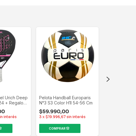
el Urich Deep
Pelota Handball Europaris
Mochila Nba E
24 + Regalo
N°3 S3 Color H1l 54-56 Cm
Basket Urbana
00
$59.990,00
Baloncesto Gr
$41.033,00
16345
in interés
3
x
$19.996,67
sin interés