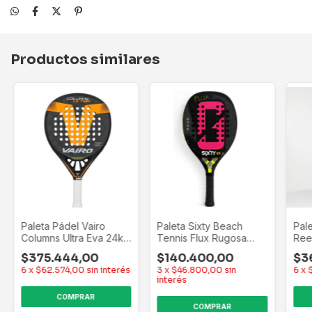
Productos similares
Paleta Pádel Vairo
Paleta Sixty Beach
Pal
Columns Ultra Eva 24k
Tennis Flux Rugosa
Ree
Negro/naranja Control
Fiberglass + Regalo
Car
$375.444,00
$140.400,00
$3
Potencia
Negro Fucsia
6
x
$62.574,00
sin interés
3
x
$46.800,00
sin
6
x
interés