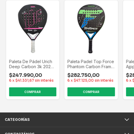
Paleta De Pádel Urich
Paleta Padel Top Force
Pal
Deep Carbon 3k 2024
Phantom Carbon Frame
Ajp
+ Regalo Negro Fucsia
3k + Regalo Negro -
$247.990,00
$282.750,00
$2
Foam
6
x
$41.331,67
sin interés
6
x
$47.125,00
sin interés
6
x
CATEGORÍAS