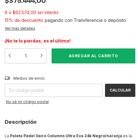
$375.444,00
6
x
$62.574,00
sin interés
15% de descuento
pagando con Transferencia o depósito
Ver más detalles
¡No te lo pierdas, es el último!
CAMBIAR CP
Entregas para el CP:
Medios de envío
CALCULAR
No sé mi código postal
Descripción
La
Paleta Pádel Vairo Columns Ultra Eva 24k Negro/naranja
es la