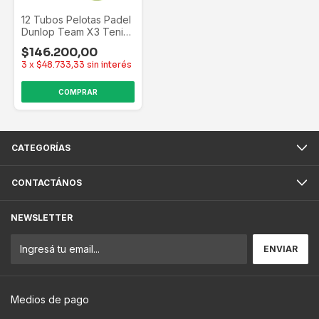
12 Tubos Pelotas Padel
Dunlop Team X3 Tenis
Paddle 36 Balls Amarillo
$146.200,00
Flúo
3
x
$48.733,33
sin interés
CATEGORÍAS
CONTACTÁNOS
NEWSLETTER
Medios de pago