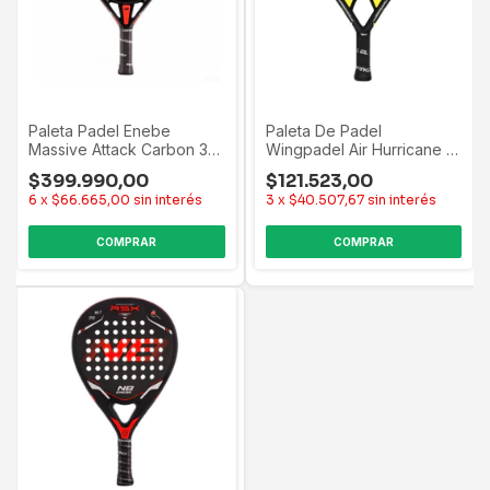
Paleta De Padel
Paleta Padel Enebe
Wingpadel Air Hurricane +
Massive Attack Carbon 3k
Regalo Negro
Importada Negro/rojo
$121.523,00
$399.990,00
3
x
$40.507,67
sin interés
6
x
$66.665,00
sin interés